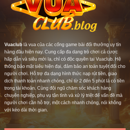
Vuaclub
là vua của các cổng game bài đổi thưởng uy tín
hàng đầu hiện nay. Cung cấp đa dạng trò chơi cá cược
hấp dẫn và siêu mới lạ, chỉ có độc quyền tại Vuaclub. Hệ
thống bảo mật siêu hiện đại, đảm bảo an toàn tuyệt đối cho
người chơi. Hỗ trợ đa dạng hình thức nạp rút tiền, giao
dịch thanh toán nhanh chóng, chỉ từ 2 đến 5 phút là có tiền
trong tài khoản. Cùng đội ngũ chăm sóc khách hàng
chuyên nghiệp, phụ vụ tận tình và xử lý triệt để vấn đề mà
người chơi cần hỗ trợ, một cách nhanh chóng, nói không
với kéo dài thời gian.