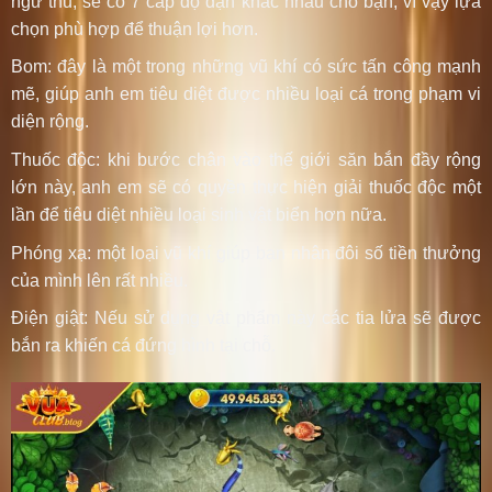
ngư thủ, sẽ có 7 cấp độ đạn khác nhau cho bạn, vì vậy lựa
chọn phù hợp để thuận lợi hơn.
Bom: đây là một trong những vũ khí có sức tấn công mạnh
mẽ, giúp anh em tiêu diệt được nhiều loại cá trong phạm vi
diện rộng.
Thuốc độc: khi bước chân vào thế giới săn bắn đầy rộng
lớn này, anh em sẽ có quyền thực hiện giải thuốc độc một
lần để tiêu diệt nhiều loại sinh vật biển hơn nữa.
Phóng xạ: một loại vũ khí giúp bạn nhân đôi số tiền thưởng
của mình lên rất nhiều.
Điện giật: Nếu sử dụng vật phẩm này các tia lửa sẽ được
bắn ra khiến cá đứng hình tại chỗ.