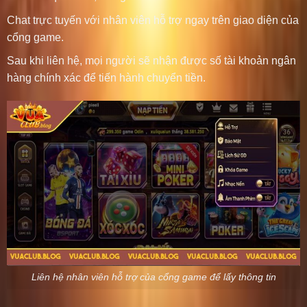
Chat trực tuyến với nhân viên hỗ trợ ngay trên giao diện của
cổng game.
Sau khi liên hệ, mọi người sẽ nhận được số tài khoản ngân
hàng chính xác để tiến hành chuyển tiền.
Liên hệ nhân viên hỗ trợ của cổng game để lấy thông tin