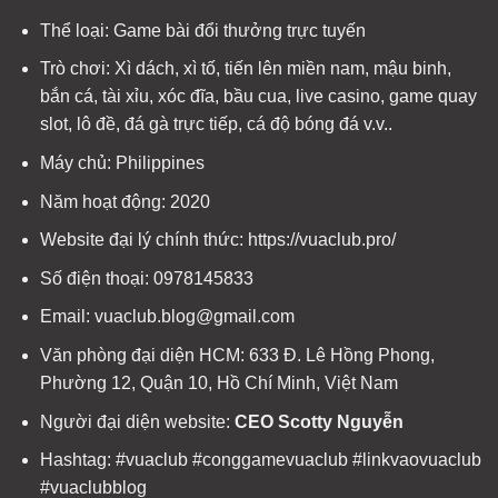
Thể loại: Game bài đổi thưởng trực tuyến
Trò chơi: Xì dách, xì tố, tiến lên miền nam, mậu binh,
bắn cá, tài xỉu, xóc đĩa, bầu cua, live casino, game quay
slot, lô đề, đá gà trực tiếp, cá độ bóng đá v.v..
Máy chủ: Philippines
Năm hoạt động: 2020
Website đại lý chính thức: https://vuaclub.pro/
Số điện thoại:
0978145833
Email:
vuaclub.blog@gmail.com
Văn phòng đại diện HCM:
633 Đ. Lê Hồng Phong,
Phường 12, Quận 10, Hồ Chí Minh, Việt Nam
Người đại diện website:
CEO Scotty Nguyễn
Hashtag:
#vuaclub #conggamevuaclub #linkvaovuaclub
#vuaclubblog