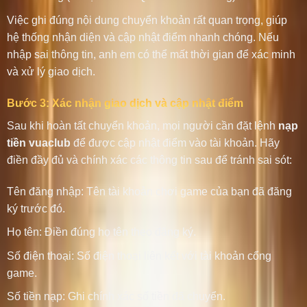
Việc ghi đúng nội dung chuyển khoản rất quan trọng, giúp
hệ thống nhận diện và cập nhật điểm nhanh chóng. Nếu
nhập sai thông tin, anh em có thể mất thời gian để xác minh
và xử lý giao dịch.
Bước 3: Xác nhận giao dịch và cập nhật điểm
Sau khi hoàn tất chuyển khoản, mọi người cần đặt lệnh
nạp
tiền vuaclub
để được cập nhật điểm vào tài khoản. Hãy
điền đầy đủ và chính xác các thông tin sau để tránh sai sót:
Tên đăng nhập: Tên tài khoản chơi game của bạn đã đăng
ký trước đó.
Họ tên: Điền đúng họ tên theo đăng ký.
Số điện thoại: Số điện thoại liên kết với tài khoản cổng
game.
Số tiền nạp: Ghi chính xác số tiền đã chuyển.