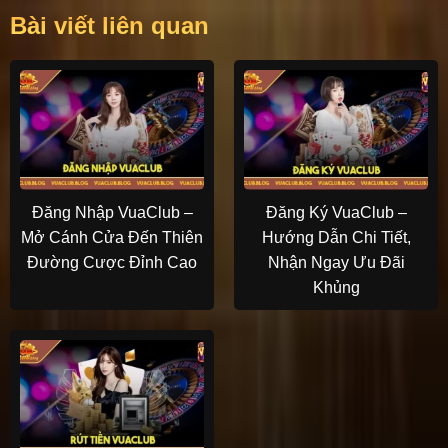
Bài viết liên quan
Đăng Nhập VuaClub –
Đăng Ký VuaClub –
Mở Cánh Cửa Đến Thiên
Hướng Dẫn Chi Tiết,
Đường Cược Đỉnh Cao
Nhận Ngay Ưu Đãi
Khủng