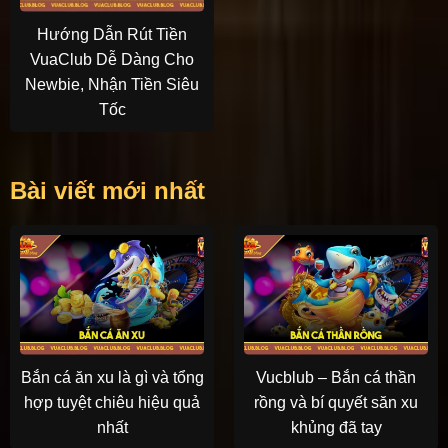
Hướng Dẫn Rút Tiền
VuaClub Dễ Dàng Cho
Newbie, Nhận Tiền Siêu
Tốc
Bài viết mới nhất
Bắn cá ăn xu là gì và tổng
Vucblub – Bắn cá thần
hợp tuyệt chiêu hiệu quả
rồng và bí quyết săn xu
nhất
khủng đã tay