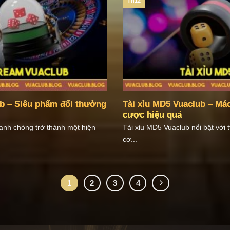
Th12
ub – Siêu phẩm đổi thưởng
Tài xỉu MD5 Vuaclub – Má
cược hiệu quả
hanh chóng trở thành một hiện
Tài xỉu MD5 Vuaclub nổi bật với
cơ...
1
2
3
4