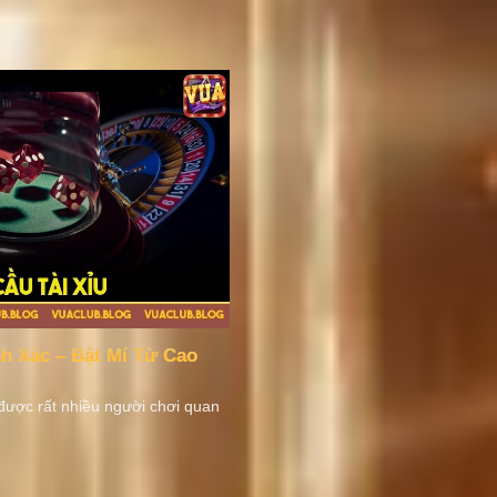
nh Xác – Bật Mí Từ Cao
u được rất nhiều người chơi quan