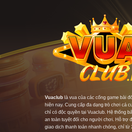
Vuaclub
là vua của các cổng game bài đổ
hiện nay. Cung cấp đa dạng trò chơi cá c
chỉ có độc quyền tại Vuaclub. Hệ thống b
an toàn tuyệt đối cho người chơi. Hỗ trợ đ
giao dịch thanh toán nhanh chóng, chỉ từ 2