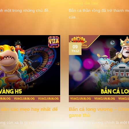
khủng đã tay
ành một trong những chủ đề...
Bắn cá thần rồng đã trở thành mó
của...
09
Th12
 dẫn các mẹo hay nhất để
Bắn cá long vương – Chin
game thủ
g còn xa lạ gì với những tay...
Bắn cá long vương chính là một
hot không...