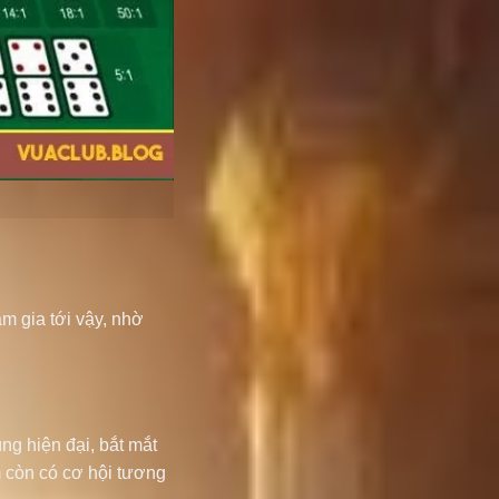
am gia tới vậy, nhờ
ng hiện đại, bắt mắt
m còn có cơ hội tương