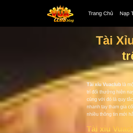
Bỏ
qua
Trang Chủ
Nạp T
nội
dung
Tài Xỉ
t
Tài xỉu Vuaclub
là mộ
trí đổi thưởng hiện n
cùng với đó là quy tắc
nhanh tay tham gia c
nhiều thông tin mới h
Tài xỉu Vua