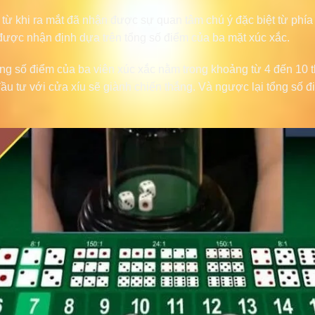
từ khi ra mắt đã nhận được sự quan tâm chú ý đặc biệt từ phía 
được nhận định dựa trên tổng số điểm của ba mặt xúc xắc.
ng số điểm của ba viên xúc xắc nằm trong khoảng từ 4 đến 10 t
ầu tư với cửa xíu sẽ giành chiến thắng. Và ngược lại tổng số đi