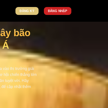
ĐĂNG KÝ
ĐĂNG NHẬP
gây bão
 Á
a vào thị trường giải
cơ hội chiến thắng lớn
ãn tuyệt vời. Hãy
, để cập nhật thêm