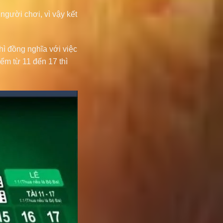
người chơi, vì vậy kết
hì đồng nghĩa với việc
ểm từ 11 đến 17 thì