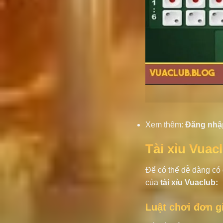
Xem thêm:
Đăng nhậ
Tài xỉu Vuac
Để có thể dễ dàng có 
của
tài xỉu Vuaclub:
Luật chơi đơn g