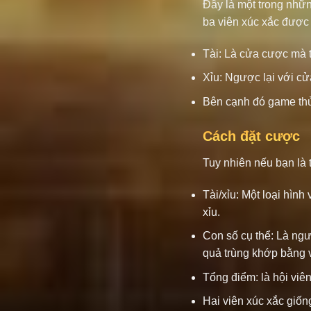
Đây là một trong nhữn
ba viên xúc xắc được 
Tài: Là cửa cược mà t
Xỉu: Ngược lại với cử
Bên cạnh đó game thủ 
Cách đặt cược
Tuy nhiên nếu bạn là 
Tài/xỉu: Một loại hìn
xỉu.
Con số cụ thể: Là ngư
quả trùng khớp bằng 
Tổng điểm: là hội viên
Hai viên xúc xắc giốn