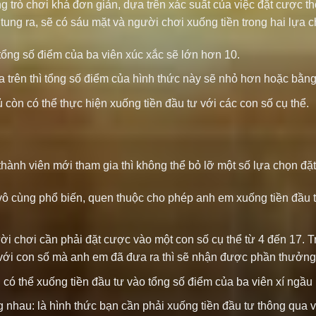
g trò chơi khá đơn giản, dựa trên xác suất của việc đặt cược t
tung ra, sẽ có sáu mặt và người chơi xuống tiền trong hai lựa c
ổng số điểm của ba viên xúc xắc sẽ lớn hơn 10.
a trên thì tổng số điểm của hình thức này sẽ nhỏ hơn hoặc bằng
còn có thể thực hiện xuống tiền đầu tư với các con số cụ thể.
thành viên mới tham gia thì không thể bỏ lỡ một số lựa chọn đặ
h vô cùng phổ biến, quen thuộc cho phép anh em xuống tiền đầu 
ời chơi cần phải đặt cược vào một con số cụ thể từ 4 đến 17. 
với con số mà anh em đã đưa ra thì sẽ nhận được phần thưởn
 có thể xuống tiền đầu tư vào tổng số điểm của ba viên xí ngầu 
g nhau: là hình thức bạn cần phải xuống tiền đầu tư thông qua v