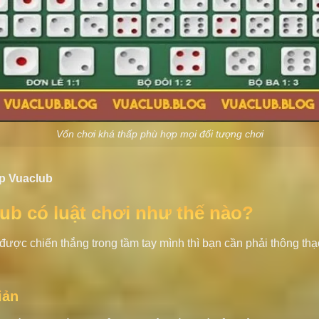
Vốn chơi khá thấp phù hợp mọi đối tượng chơi
p Vuaclub
lub có luật chơi như thế nào?
được chiến thắng trong tầm tay mình thì bạn cần phải thông thạ
iản