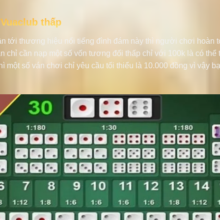
 Vuaclub thấp
n tới thương hiệu nổi tiếng đình đám này thì người chơi hoàn 
n chỉ cần nạp một số vốn tương đối thấp chỉ với 100k là có thể 
thì một số ván chơi chỉ yêu cầu tối thiểu là 10.000 đồng vì vậy b